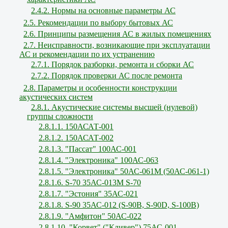
2.4.2. Нормы на основные параметры АС
2.5. Рекомендации по выбору бытовых АС
2.6. Принципы размещения АС в жилых помещениях
2.7. Неисправности, возникающие при эксплуатации
АС и рекомендации по их устранению
2.7.1. Порядок разборки, ремонта и сборки АС
2.7.2. Порядок проверки АС после ремонта
2.8. Параметры и особенности конструкции
акустических систем
2.8.1. Акустические системы высшей (нулевой)
группы сложности
2.8.1.1. 150АСАТ-001
2.8.1.2. 150АСАТ-002
2.8.1.3. "Пассат" 100АС-001
2.8.1.4. "Электроника" 100АС-063
2.8.1.5. "Электроника" 50АС-061М (50АС-061-1)
2.8.1.6. S-70 35АС-013М S-70
2.8.1.7. "Эстония" 35АС-021
2.8.1.8. S-90 35АС-012 (S-90В, S-90D, S-100В)
2.8.1.9. "Амфитон" 50АС-022
2.8.1.10. "Корвет" ("Кливер") 75АС-001