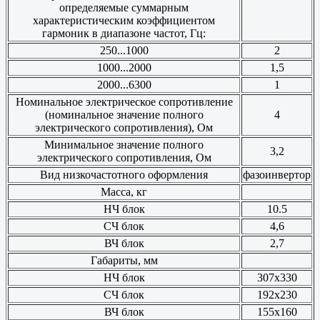
определяемые суммарным
характеристическим коэффициентом
гармоник в диапазоне частот, Гц:
250...1000
2
1000...2000
1,5
2000...6300
1
Номинальное электрическое сопротивление
(номинальное значение полного
4
электрического сопротивления), Ом
Минимальное значение полного
3,2
электрического сопротивления, Ом
Вид низкочастотного оформления
фазоинвертор
Масса, кг
НЧ блок
10.5
СЧ блок
4,6
ВЧ блок
2,7
Габариты, мм
НЧ блок
307x330
СЧ блок
192x230
ВЧ блок
155x160