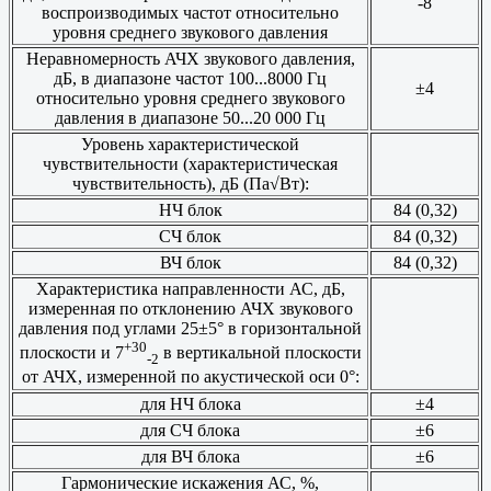
-8
воспроизводимых частот относительно
уровня среднего звукового давления
Неравномерность АЧХ звукового давления,
дБ, в диапазоне частот 100...8000 Гц
±4
относительно уровня среднего звукового
давления в диапазоне 50...20 000 Гц
Уровень характеристической
чувствительности (характеристическая
чувствительность), дБ (Па√Вт):
НЧ блок
84 (0,32)
СЧ блок
84 (0,32)
ВЧ блок
84 (0,32)
Характеристика направленности АС, дБ,
измеренная по отклонению АЧХ звукового
давления под углами 25±5° в горизонтальной
+30
плоскости и 7
в вертикальной плоскости
-2
от АЧХ, измеренной по акустической оси 0°:
для НЧ блока
±4
для СЧ блока
±6
для ВЧ блока
±6
Гармонические искажения АС, %,