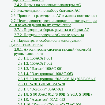
2.4.2. Нормы на основные параметры АС
2.5. Рекомендации по выбору бытовых АС
2.6. Принципы размещения АС в жилых помещениях
2.7. Неисправности, возникающие при эксплуатации
АС и рекомендации по их устранению
2.7.1. Порядок разборки, ремонта и сборки АС
2.7.2. Порядок проверки АС после ремонта
2.8. Параметры и особенности конструкции
акустических систем
2.8.1. Акустические системы высшей (нулевой)
группы сложности
2.8.1.1. 150АСАТ-001
2.8.1.2. 150АСАТ-002
2.8.1.3. "Пассат" 100АС-001
2.8.1.4. "Электроника" 100АС-063
2.8.1.5. "Электроника" 50АС-061М (50АС-061-1)
2.8.1.6. S-70 35АС-013М S-70
2.8.1.7. "Эстония" 35АС-021
2.8.1.8. S-90 35АС-012 (S-90В, S-90D, S-100В)
2.8.1.9. "Амфитон" 50АС-022
2.8.1.10. "Корвет" ("Кливер") 75АС-001