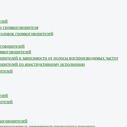
елей
и громкоговорителя
 головок громкоговорителей
оговорителей
омкоговорителей
орителей в зависимости от полосы воспроизводимых частот
ворителей по конструктивному исполнению
ителей
елей
ителей
коговорителей
 трехпрограмных приемников проводного вещания