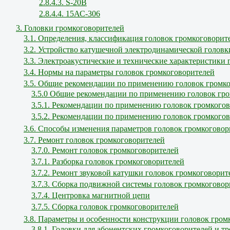
2.8.4.3. S-20B
2.8.4.4. 15АС-306
3. Головки громкоговорителей
3.1. Определения, классификация головок громкоговорит
3.2. Устройство катушечной электродинамической головк
3.3. Электроакустические и технические характеристики
3.4. Нормы на параметры головок громкоговорителей
3.5. Общие рекомендации по применению головок громк
3.5.0 Общие рекомендации по применению головок гр
3.5.1. Рекомендации по применению головок громкогов
3.5.2. Рекомендации по применению головок громкого
3.6. Способы изменения параметров головок громкоговор
3.7. Ремонт головок громкоговорителей
3.7.0. Ремонт головок громкоговорителей
3.7.1. Разборка головок громкоговорителей
3.7.2. Ремонт звуковой катушки головок громкоговорит
3.7.3. Сборка подвижной системы головок громкоговор
3.7.4. Центровка магнитной цепи
3.7.5. Сборка головок громкоговорителей
3.8. Параметры и особенности конструкции головок гром
3.8.1. Головки для абонентских громкоговорителей и