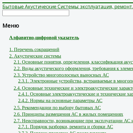
Бытовые Акустические Системы: эксплуатация, ремонт.
Меню
Алфавитно-цифровой указатель
1. Перечень сокращений
2. Акустические системы
2.1. Основные понятия, определения, классификация аку
2.2. Виды акустического оформления, требования к эле
2.3. Устройство многополосных выносных АС
2.3.1. Электронные устройства, встраиваемые в много
2.4. Основные технические и электроакустические хара
2.4.1. Основные электроакустические и технические х
2.4.2. Нормы на основные параметры АС
2.5. Рекомендации по выбору бытовых АС
2.6. Принципы размещения АС в жилых помещениях
2.7. Неисправности, возникающие при эксплуатации АС 
2.7.1. Порядок разборки, ремонта и сборки АС