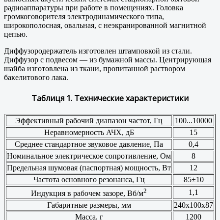
радиоаппаратуры при работе в помещениях. Головка
громкоговорителя электродинамического типа,
широкополосная, овальная, с неэкранированной магнитной
цепью.
Диффузородержатель изготовлен штамповкой из стали.
Диффузор с подвесом — из бумажной массы. Центрирующая
шайба изготовлена из ткани, пропитанной раствором
бакелитового лака.
Таблиця 1. Технические характеристики
Эффективный рабочий диапазон частот, Гц
100...10000
Неравномерность АЧХ, дБ
15
Среднее стандартное звуковое давление, Па
0,4
Номинальное электрическое сопротивление, Ом
8
Предельная шумовая (паспортная) мощность, Вт
12
Частота основного резонанса, Гц
85±10
2
1,1
Индукция в рабочем зазоре, Вб/м
Габаритные размеры, мм
240x100x87
Масса, г
1200