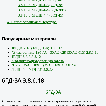
3.8.10.3. 3ГДШ-1-8 (2ГД-38)
3.8.10.4. 5ГДШ-1-4 (3ГД-38Е)
3.8.10.5. 5ГДШ-4-4 (3ГД-45)
4. Использованная литература
Популярные материалы
10ГДВ-2-16 (10ГД-35Б) 3.8.3.14
"Электроника-130-АС" 35АС-029 (35АС-015) 2.8.1.11
1ГДШ-6-8 3.8.8.12
Алфавитно-цифровой указатель
"Вега" 25АС-109-1 (25АС-109-2) 2.8.2.9
5ГДШ-5-4 (4ГД-53) 3.8.2.4
6ГД-3А 3.8.6.18
6ГД-3А
Назначение
— применение во встроенных открытых и
выносных акустических системах стационарной бытовой