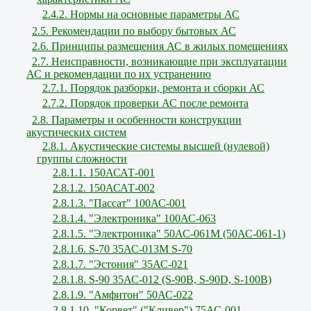
2.4.2. Нормы на основные параметры АС
2.5. Рекомендации по выбору бытовых АС
2.6. Принципы размещения АС в жилых помещениях
2.7. Неисправности, возникающие при эксплуатации
АС и рекомендации по их устранению
2.7.1. Порядок разборки, ремонта и сборки АС
2.7.2. Порядок проверки АС после ремонта
2.8. Параметры и особенности конструкции
акустических систем
2.8.1. Акустические системы высшей (нулевой)
группы сложности
2.8.1.1. 150АСАТ-001
2.8.1.2. 150АСАТ-002
2.8.1.3. "Пассат" 100АС-001
2.8.1.4. "Электроника" 100АС-063
2.8.1.5. "Электроника" 50АС-061М (50АС-061-1)
2.8.1.6. S-70 35АС-013М S-70
2.8.1.7. "Эстония" 35АС-021
2.8.1.8. S-90 35АС-012 (S-90В, S-90D, S-100В)
2.8.1.9. "Амфитон" 50АС-022
2.8.1.10. "Корвет" ("Кливер") 75АС-001