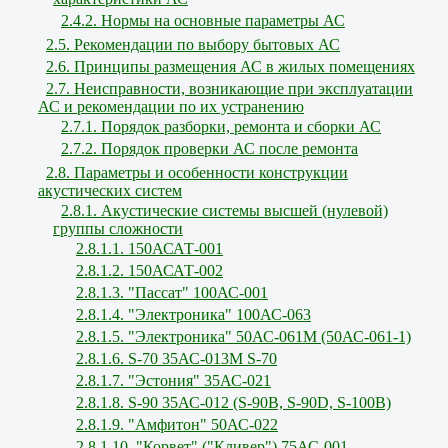
2.4.2. Нормы на основные параметры АС
2.5. Рекомендации по выбору бытовых АС
2.6. Принципы размещения АС в жилых помещениях
2.7. Неисправности, возникающие при эксплуатации
АС и рекомендации по их устранению
2.7.1. Порядок разборки, ремонта и сборки АС
2.7.2. Порядок проверки АС после ремонта
2.8. Параметры и особенности конструкции
акустических систем
2.8.1. Акустические системы высшей (нулевой)
группы сложности
2.8.1.1. 150АСАТ-001
2.8.1.2. 150АСАТ-002
2.8.1.3. "Пассат" 100АС-001
2.8.1.4. "Электроника" 100АС-063
2.8.1.5. "Электроника" 50АС-061М (50АС-061-1)
2.8.1.6. S-70 35АС-013М S-70
2.8.1.7. "Эстония" 35АС-021
2.8.1.8. S-90 35АС-012 (S-90В, S-90D, S-100В)
2.8.1.9. "Амфитон" 50АС-022
2.8.1.10. "Корвет" ("Кливер") 75АС-001