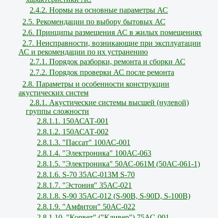
2.4.2. Нормы на основные параметры АС
2.5. Рекомендации по выбору бытовых АС
2.6. Принципы размещения АС в жилых помещениях
2.7. Неисправности, возникающие при эксплуатации
АС и рекомендации по их устранению
2.7.1. Порядок разборки, ремонта и сборки АС
2.7.2. Порядок проверки АС после ремонта
2.8. Параметры и особенности конструкции
акустических систем
2.8.1. Акустические системы высшей (нулевой)
группы сложности
2.8.1.1. 150АСАТ-001
2.8.1.2. 150АСАТ-002
2.8.1.3. "Пассат" 100АС-001
2.8.1.4. "Электроника" 100АС-063
2.8.1.5. "Электроника" 50АС-061М (50АС-061-1)
2.8.1.6. S-70 35АС-013М S-70
2.8.1.7. "Эстония" 35АС-021
2.8.1.8. S-90 35АС-012 (S-90В, S-90D, S-100В)
2.8.1.9. "Амфитон" 50АС-022
2.8.1.10. "Корвет" ("Кливер") 75АС-001