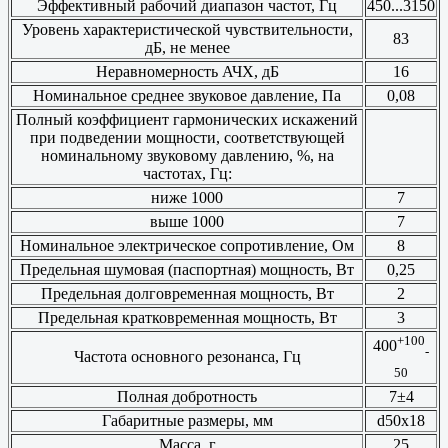
Эффективный рабочий диапазон частот, Гц
450...3150
Уровень характеристической чувствительности,
83
дБ, не менее
Неравномерность АЧХ, дБ
16
Номинальное среднее звуковое давление, Па
0,08
Полный коэффициент гармонических искажений
при подведении мощности, соответствующей
номинальному звуковому давлению, %, на
частотах, Гц:
ниже 1000
7
выше 1000
7
Номинальное электрическое сопротивление, Ом
8
Предельная шумовая (паспортная) мощность, Вт
0,25
Предельная долговременная мощность, Вт
2
Предельная кратковременная мощность, Вт
3
+100
400
-
Частота основного резонанса, Гц
50
Полная добротность
7±4
Габаритные размеры, мм
d50x18
Масса, г
25