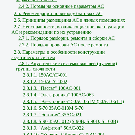
2.4.2. Нормы на основные параметры АС
2.5. Рекомендации по выбору бытовых АС
2.6. Принципы размещения АС в жилых помещениях
2.7. Неисправности, возникающие при эксплуатации
АС и рекомендации по их устранению
2.7.1. Порядок разборки, ремонта и сборки АС
2.7.2. Порядок проверки АС после ремонта
2.8. Параметры и особенности конструкции
акустических систем
2.8.1. Акустические системы высшей (нулевой)
группы сложности
2.8.1.1. 150АСАТ-001
2.8.1.2. 150АСАТ-002
2.8.1.3. "Пассат" 100АС-001
2.8.1.4. "Электроника" 100АС-063
2.8.1.5. "Электроника" 50АС-061М (50АС-061-1)
2.8.1.6. S-70 35АС-013М S-70
2.8.1.7. "Эстония" 35АС-021
2.8.1.8. S-90 35АС-012 (S-90В, S-90D, S-100В)
2.8.1.9. "Амфитон" 50АС-022
2.8.1.10. "Корвет" ("Кливер") 75АС-001