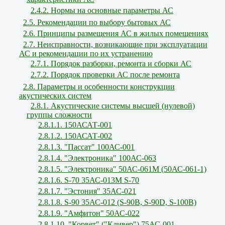
2.4.2. Нормы на основные параметры АС
2.5. Рекомендации по выбору бытовых АС
2.6. Принципы размещения АС в жилых помещениях
2.7. Неисправности, возникающие при эксплуатации
АС и рекомендации по их устранению
2.7.1. Порядок разборки, ремонта и сборки АС
2.7.2. Порядок проверки АС после ремонта
2.8. Параметры и особенности конструкции
акустических систем
2.8.1. Акустические системы высшей (нулевой)
группы сложности
2.8.1.1. 150АСАТ-001
2.8.1.2. 150АСАТ-002
2.8.1.3. "Пассат" 100АС-001
2.8.1.4. "Электроника" 100АС-063
2.8.1.5. "Электроника" 50АС-061М (50АС-061-1)
2.8.1.6. S-70 35АС-013М S-70
2.8.1.7. "Эстония" 35АС-021
2.8.1.8. S-90 35АС-012 (S-90В, S-90D, S-100В)
2.8.1.9. "Амфитон" 50АС-022
2.8.1.10. "Корвет" ("Кливер") 75АС-001