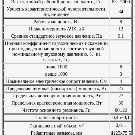
Эффективный рабочий диапазон частот, Гц
63...5000
Уровень характеристической чувствительности,
84
дБ, не менее
Рабочая мощность, Вт
8
Неравномерность АЧХ, дБ
12
Среднее стандартное звуковое давление, Па
0,1
Полный коэффициент гармонических искажений
при подведении мощности, соответствующей
номинальному звуковому давлению, %, на
частотах, Гц:
ниже 1000
6
выше 1000
3
Номинальное электрическое сопротивление, Ом
4
Предельная шумовая (паспортная) мощность, Вт
25
Предельная долговременная мощность, Вт
27
Предельная кратковременная мощность, Вт
30
Частота основного резонанса, Гц
80±20
Полная добротность
0,45±0,1
3
0,011
Эквивалентный объем, м
Габаритные размеры, мм
d125x75,5